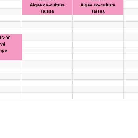
Algae co-culture
Algae co-culture
Taissa
Taissa
16:00
rvé
ihpe