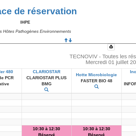
ace de réservation
IHPE
ons Hôtes Pathogènes Environnements
TECNOVIV - Toutes les rés
Mercredi 01 juillet 2
er 480
CLARIOSTAR
In
Hotte Microbiologie
 de PCR
CLARIOSTAR PLUS
FASTER BIO 48
ative
BMG
INFO
10:30 à 12:30
10:30 à 12:30
Réservé
Réservé