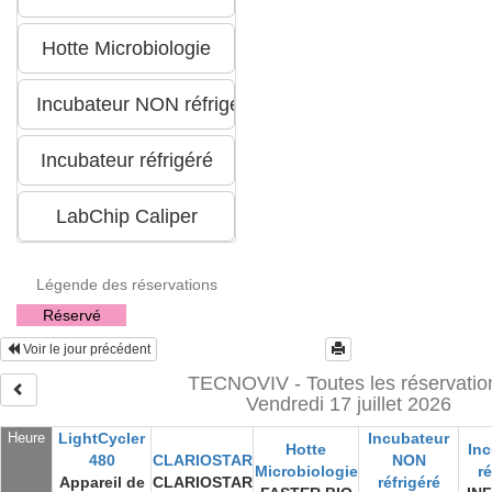
Légende des réservations
Réservé
Voir le jour précédent
TECNOVIV - Toutes les réservatio
Vendredi 17 juillet 2026
Heure
LightCycler
Incubateur
Hotte
In
480
CLARIOSTAR
NON
Microbiologie
ré
Appareil de
CLARIOSTAR
réfrigéré