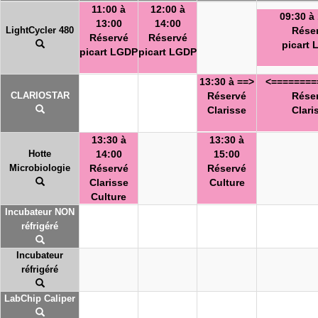
11:00 à
12:00 à
09:30 à
13:00
14:00
LightCycler 480
Rése
Réservé
Réservé
picart
picart LGDP
picart LGDP
13:30 à ==>
<========
CLARIOSTAR
Réservé
Rése
Clarisse
Clari
13:30 à
13:30 à
Hotte
14:00
15:00
Microbiologie
Réservé
Réservé
Clarisse
Culture
Culture
Incubateur NON
réfrigéré
Incubateur
réfrigéré
LabChip Caliper