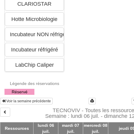
Légende des réservations
Réservé
Voir la semaine précédente
TECNOVIV - Toutes les ressourc
Semaine : lundi 06 juil. - dimanche 12 
lundi 06
mardi 07
mercredi 08
Ressources
jeudi 09
juil.
juil.
juil.