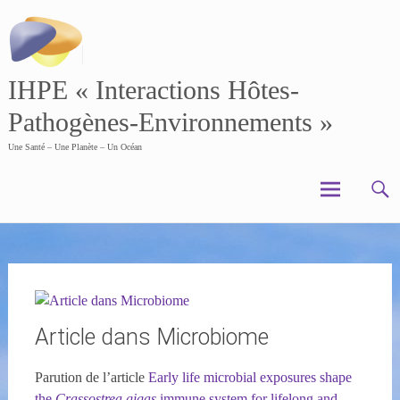
Skip
to
content
IHPE « Interactions Hôtes-
Pathogènes-Environnements »
Une Santé – Une Planète – Un Océan
Article dans Microbiome
Parution de l’article
Early life microbial exposures shape
the
Crassostrea gigas
immune system for lifelong and