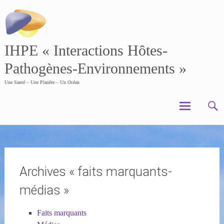
Skip
to
content
IHPE « Interactions Hôtes-
Pathogènes-Environnements »
Une Santé – Une Planète – Un Océan
Archives « faits marquants-
médias »
Faits marquants