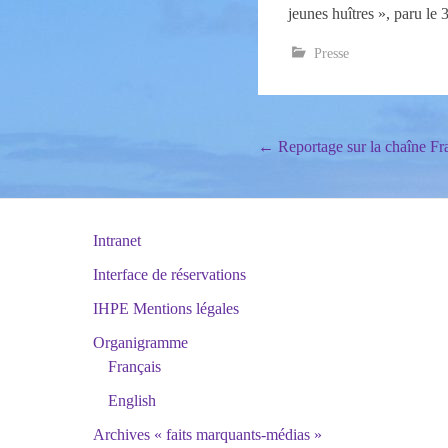
jeunes huîtres », paru le 
Presse
Post
←
Reportage sur la chaîne Fr
navigation
Intranet
Interface de réservations
IHPE Mentions légales
Organigramme
Français
English
Archives « faits marquants-médias »