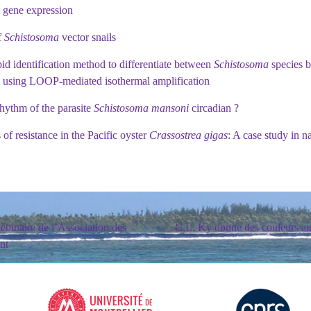
al gene expression
f
Schistosoma
vector snails
 identification method to differentiate between
Schistosoma
species b
 using LOOP-mediated isothermal amplification
rhythm of the parasite
Schistosoma mansoni
circadian ?
of resistance in the Pacific oyster
Crassostrea gigas
: A case study in n
ebinaire de l’Association des
C.L. Ky donne des couleurs au
nt