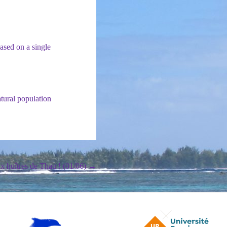
ased on a single
atural population
x huîtres de Thau ! (01/06)
→