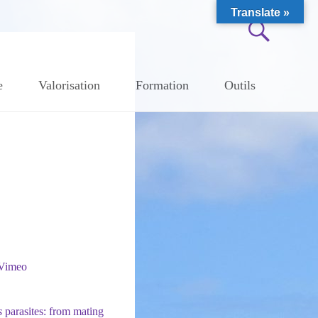
Translate »
e
Valorisation
Formation
Outils
Vimeo
s
parasites: from mating