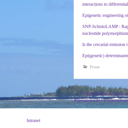
interactions to differenti
Epigenetic engineering o
SNP-SchistoLAMP : Rapid
nucleotide polymorphism
Is the cercarial emission 
Epi(genetic) determinants 
Presse
Post
←
J. Vidal-Dupiol invité au w
Journalistes de l’Environneme
navigation
Intranet