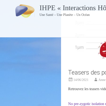
Skip
IHPE « Interactions H
to
content
Une Santé – Une Planète – Un Océan
Teasers des p
14/06/2021
Anne
Retrouvez les teasers vi
No pre-zygotic isolatio