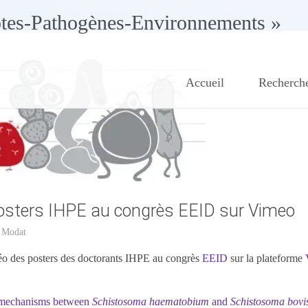
ôtes-Pathogènes-Environnements »
Accueil
Recherch
osters IHPE au congrès EEID sur Vimeo
 Modat
déo des posters des doctorants IHPE au congrès
EEID
sur la plateforme
n mechanisms between
Schistosoma haematobium
and
Schistosoma bovi