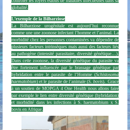
contrôler les foyers établis de maladies infectieuses dans sa
globalité.
L’exemple de la Bilharziose
La Bilharziose urogénitale est aujourd’hui reconnue
comme une une zoonose infectant l’homme et l’animal. La
morbidité chez les personnes contaminées va dépendre de
plusieurs facteurs intrinsèques mais aussi des facteurs liés
au pathogène (intensité parasitaire, diversité génétique…).
Dans cette zoonose, la diversité génétique du parasite va
être fortement influencée par le brassage génétique par
hybridation entre le parasite de l’Homme (
Schistosoma
haematobium
) et le parasite de l’animale (
S. bovis
). Grace
à un soutien de
MOPGA 4 One Health
nous allons faire
par exemple le lien entre diversité génétique (hybridation)
et morbidité dans les infections à S. haematobium x S.
bovis en Afrique.