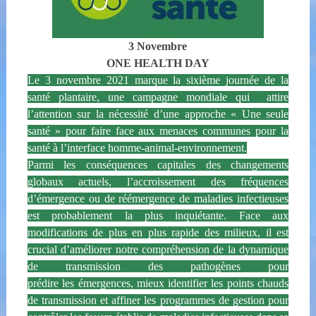
3 Novembre
ONE HEALTH DAY
Le 3 novembre 2021 marque la sixième journée de la
santé plantaire, une campagne mondiale qui attire
l’attention sur la nécessité d’une approche « Une seule
santé » pour faire face aux menaces communes pour la
santé à l’interface homme-animal-environnement.
Parmi les conséquences capitales des changements
globaux actuels, l’accroissement des fréquences
d’émergence ou de réémergence de maladies infectieuses
est probablement la plus inquiétante. Face aux
modifications de plus en plus rapide des milieux, il est
crucial d’améliorer notre compréhension de la dynamique
de transmission des pathogènes pour
prédire les émergences, mieux identifier les points chauds
de transmission et affiner les programmes de gestion pour