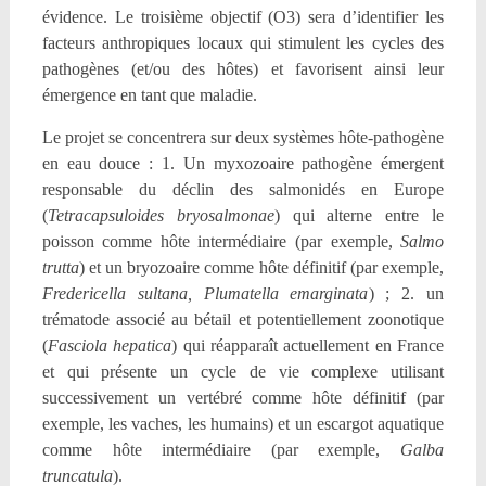
évidence. Le troisième objectif (O3) sera d’identifier les
facteurs anthropiques locaux qui stimulent les cycles des
pathogènes (et/ou des hôtes) et favorisent ainsi leur
émergence en tant que maladie.
Le projet se concentrera sur deux systèmes hôte-pathogène
en eau douce : 1. Un myxozoaire pathogène émergent
responsable du déclin des salmonidés en Europe
(
Tetracapsuloides bryosalmonae
) qui alterne entre le
poisson comme hôte intermédiaire (par exemple,
Salmo
trutta
) et un bryozoaire comme hôte définitif (par exemple,
Fredericella sultana, Plumatella emarginata
) ; 2. un
trématode associé au bétail et potentiellement zoonotique
(
Fasciola hepatica
) qui réapparaît actuellement en France
et qui présente un cycle de vie complexe utilisant
successivement un vertébré comme hôte définitif (par
exemple, les vaches, les humains) et un escargot aquatique
comme hôte intermédiaire (par exemple,
Galba
truncatula
).