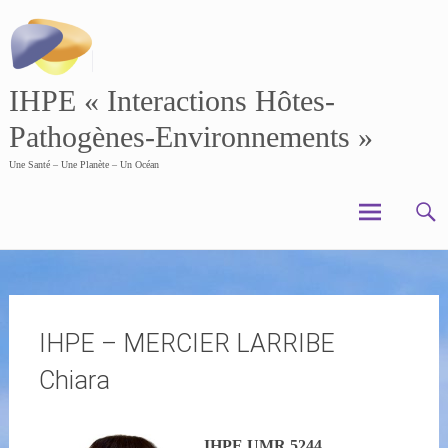
Skip
to
content
IHPE « Interactions Hôtes-
Pathogènes-Environnements »
Une Santé – Une Planète – Un Océan
IHPE – MERCIER LARRIBE
Chiara
IHPE UMR 5244