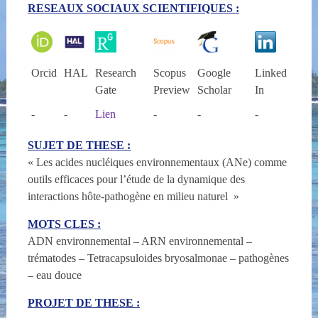
RESEAUX SOCIAUX SCIENTIFIQUES :
Orcid
HAL
Research
Scopus
Google
Linked
Gate
Preview
Scholar
In
-
-
Lien
-
-
-
SUJET DE THESE :
« Les acides nucléiques environnementaux (ANe) comme
outils efficaces pour l’étude de la dynamique des
interactions hôte-pathogène en milieu naturel »
MOTS CLES :
ADN environnemental – ARN environnemental –
trématodes – Tetracapsuloides bryosalmonae – pathogènes
– eau douce
PROJET DE THESE :