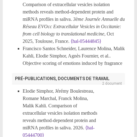
Comparison of extracellular vesicles isolation
in B. glabrata by a global transcriptomic approach.
methods reveals method-dependent protein and
Congrès des doctorants de l'Université de Perpignan
miRNA profiles in saliva.
3ème Journée Annuelle du
UPVDoc
, Association des doctorants UPVDoc, Nov
Réseau EVOcc Extracellular Vesicles in Occitanie:
2022, Perpignan, France.
⟨hal-03990844⟩
from cell biology to translational medicine
, Oct
2025, Toulouse, France.
⟨hal-05444845⟩
Francisco Santos Schneider, Laurence Molina, Malik
Kahli, Elodie Simphor, Agnès Fournier, et al..
Objective scoring of emotions induced by fragrance
based on an innovative molecular salivary biological
test.
35th IFSCC Congress
, Sep 2025, Cannes,
PRÉ-PUBLICATIONS, DOCUMENTS DE TRAVAIL
2 document
France.
⟨hal-05444895⟩
Elodie Simphor, Jérémy Boulestreau,
Malik Kahli, Jeremy Boulestreau, Elodie Simphor,
Romane Marchal, Franck Molina,
Laurence Molina, Alimata Ouedraogo, et al..
Malik Kahli. Comparison of
Extracellular vesicles and miRNAs in saliva: a
extracellular vesicles isolation methods
promising tool for concussion biomarker discovery.
reveals method-dependent protein and
Congrès de la section 28 CNRS
, Jun 2025, Reims,
miRNA profiles in saliva. 2026.
⟨hal-
France.
⟨hal-05444867⟩
05444700⟩
Elodie Simphor, Jérémy Boulestreau, Romane