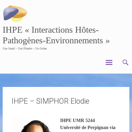
Skip
to
content
IHPE « Interactions Hôtes-
Pathogènes-Environnements »
Une Santé – Une Planète – Un Océan
IHPE – SIMPHOR Elodie
IHPE UMR 5244
Université de Perpignan via