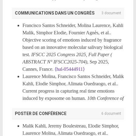
molecular bases of compatibility phenotype in the
snail Biomphalaria glabrata toward Schistosoma
COMMUNICATIONS DANS UN CONGRÈS
3 document
mansoni..
Acta Tropica
, 2024, 255, pp.107212.
Francisco Santos Schneider, Molina Laurence, Kahli
⟨10.1016/j.actatropica.2024.107212⟩
.
⟨hal-
Malik, Simphor Elodie, Fournier Agnès, et al..
04555554⟩
Objective scoring of emotions induced by fragrance
Silvain Pinaud, Guillaume Tetreau, Pierre Poteaux,
based on an innovative molecular salivary biological
Richard Galinier, Cristian Chaparro, et al.. New
test.
IFSCC 2025 Congress 2025, Full Paper (
insights into biomphalysin gene family
ABSTRACT N° IFSCC2025-704)
, Sep 2025,
diversification in the vector snail Biomphalaria
Cannes, France.
⟨hal-05444911⟩
glabrata.
Frontiers in Immunology
, 2021, 12,
Laurence Molina, Francisco Santos Schneider, Malik
pp.635131.
⟨10.3389/fimmu.2021.635131⟩
.
⟨hal-
Kahli, Elodie Simphor, Alimata Ouedraogo, et al..
03219003⟩
Current progress in capturing real time emotions
induced by exposome on human.
10th Conference of
the Consortium of European Research on Emotion
(CERE2025)
, Université Grenoble Alpes, Jul 2025,
POSTER DE CONFÉRENCE
6 document
Grenoble, France.
⟨hal-05446714⟩
Malik Kahli, Jeremy Boulestreau, Elodie Simphor,
Elodie Simphor. Identification of structural and
Laurence Molina, Alimata Ouedraogo, et al..
binding proteins involved in resistance to S. mansoni