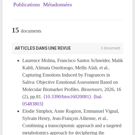
Publications
Métadonnées
15
documents
ARTICLES DANS UNE REVUE
3 document
Laurence Molina, Francisco Santos Schneider, Malik
Kahli, Alimata Ouedraogo, Mellis Alali, et al..
Capturing Emotions Induced by Fragrances in
Saliva: Objective Emotional Assessment Based on
Molecular Biomarker Profiles.
Biosensors
, 2026, 16
(2), pp.81.
⟨10.3390/bios16020081⟩
.
⟨hal-
05483803⟩
Elodie Simphor, Anne Rognon, Emmanuel Vignal,
Sylvain Henry, Jean-François Allienne, et al..
Combining a transcriptomic approach and a targeted
metabolomics approach for deciphering the