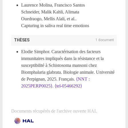
Laurence Molina, Francisco Santos
Marchal, Franck Molina, Malik Kahli. ISEV2025
Schneider, Malik Kahli, Alimata
Abstract Book.
ISEV 2025
, Apr 2025, Vienna
Ouedraogo, Mellis Alali, et al..
(AUSTRIA), Austria. 14 (S1), 2025,
Capturing in saliva real time emotions
⟨10.1002/jev2.70157⟩
.
⟨hal-05421503⟩
induced by a fragrance: an objective
Elodie Simphor. Caractérisation des facteurs
emotional assessment based on
THÈSES
1 document
immunitaires impliqués dans la résistance ou la
multiplex molecular biomarker profiles.
sensibilité du mollusque Biomphalaria glabrata
Elodie Simphor. Caractérisation des facteurs
2025.
⟨hal-05421390⟩
contre son parasite Schistosoma Mansoni (3EME
immunitaires impliqués dans la résistance et la
PRIX POSTER).
10e Congrès des Doctorants de
susceptibilité à Schistosoma mansoni chez
l'UPVD
, Nov 2021, Perpignan, France.
⟨hal-
Biomphalaria glabrata. Biologie animale. Université
04888770⟩
de Perpignan, 2025. Français.
⟨NNT :
Elodie Simphor, Remi Pichon, Anne Rognon,
2025PERP0025⟩
.
⟨tel-05466292⟩
Richard Galinier, Benjamin Gourbal, et al.. Selection
of two subpopulations of Biomphalaria glabrata for
their resistance and susceptibility to Schistosoma
mansoni.
18th Ecology and Evolution of Infectious
Documents récupérés de l'archive ouverte HAL
Diseases Meeting EEID2021
, Jun 2021, Montpellier,
France.
.
⟨hal-04887991⟩