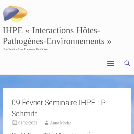
Skip
to
content
IHPE « Interactions Hôtes-
Pathogènes-Environnements »
Une Santé – Une Planète – Un Océan
09 Février Séminaire IHPE : P.
Schmitt
01/02/2021
Anne Modat