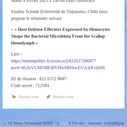
Mardi 9 février 2021 à 14h en visio conférence
Paulina Schmitt (Université de Valparaiso, Chili) nous
propose le séminaire suivant
«
« Host Defense Effectors Expressed by Hemocytes
Shape the Bacterial Microbiota From the Scallop
Hemolymph »
Lien :
https://umontpellier-fr.zoom.us/j/82263728687?
pwd=dGIxVGM1MEdIVHlzMHJocEU2ckR1dz09
ID de réunion : 822 6372 8687
Code secret : 712584
Rendez-vous
Rendez-vous
Post
←
05 Mars Séminaire IHPE : E.
8 Février : Journée Scientifique