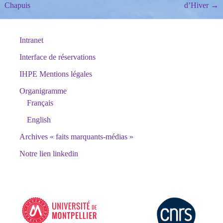
Chapuis
d’Hiver
→
navigation
Intranet
Interface de réservations
IHPE Mentions légales
Organigramme
Français
English
Archives « faits marquants-médias »
Notre lien linkedin