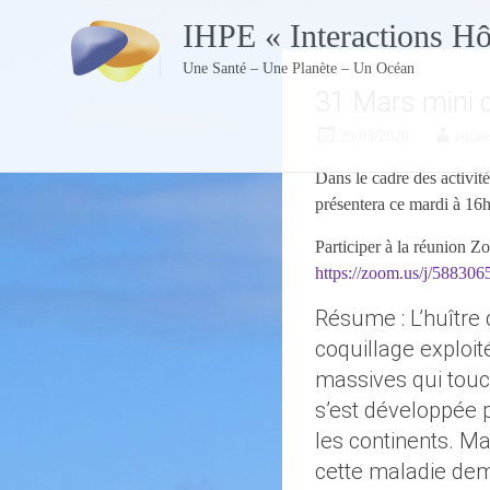
Skip
IHPE « Interactions H
to
content
Une Santé – Une Planète – Un Océan
31 Mars mini c
29/03/2020
eman
Dans le cadre des activi
présentera ce mardi à 1
Participer à la réunion 
https://zoom.us/j/588306
Résume : L’huître 
coquillage exploi
massives qui touch
s’est développée 
les continents. M
cette maladie de