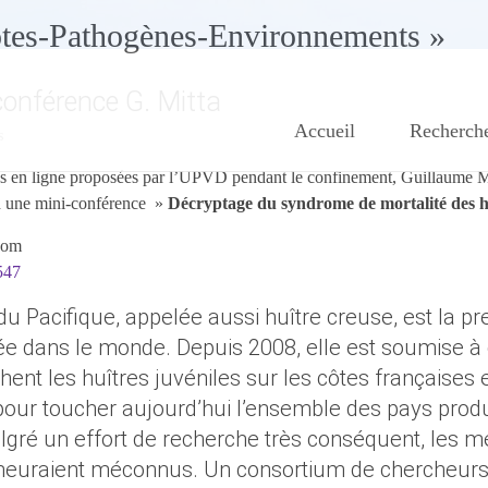
ôtes-Pathogènes-Environnements »
onférence G. Mitta
Accueil
Recherch
s
tés en ligne proposées par l’UPVD pendant le confinement, Guillaume 
6h une mini-conférence »
Décryptage du syndrome de mortalité des h
Zoom
547
du Pacifique, appelée aussi huître creuse, est la 
tée dans le monde. Depuis 2008, elle est soumise à 
ent les huîtres juvéniles sur les côtes françaises 
pour toucher aujourd’hui l’ensemble des pays prod
algré un effort de recherche très conséquent, les
meuraient méconnus. Un consortium de chercheurs