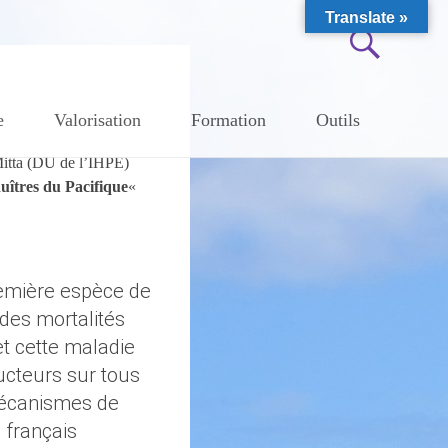
Translate »
e
Valorisation
Formation
Outils
Mitta (DU de l’IHPE)
uîtres du Pacifique
«
première espèce de
des mortalités
et cette maladie
ucteurs sur tous
 mécanismes de
 français