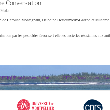
he Conversation
 Modat
tion de Caroline Montagnani, Delphine Destoumieux-Garzon et Munaron
ination par les pesticides favorise-t-elle les bactéries résistantes aux ant
RIQUE sur l’université d’été
IHPE à l’honneur dans la Gaz