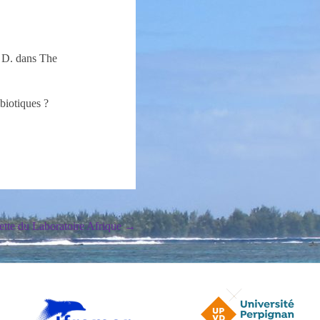
 D. dans The
ibiotiques ?
ette du Laboratoire Afrique
→