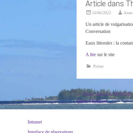
Article dans T
16/06/2022
Anne
Un article de vulgarisa
Conversation
Eaux littorales : la contam
A lire
sur le site
Presse
Post
←
Article dans LE MONDE AF
Ohmi Téssékéré
navigation
Intranet
Interface de réservations