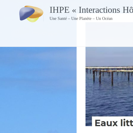
Skip
IHPE « Interactions H
to
content
Une Santé – Une Planète – Un Océan