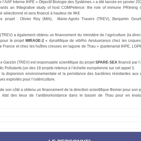
e l’AAP Interne IHPE « Objectif Biologie des Systèmes » a été lancée en janvier 20
owards an INtegrative study of host COMPetence: the role of immune PRIming
été sélectionné et sera financé à hauteur de 9K€
de projet : Olivier Rey (MIA), Marie-Agnès Travers (TREV), Benjamin Gourb
(TREV) a également obtenu un financement du ministère de l’agriculture (la direc
pour le projet
MIRAGE-2
« dynaMIque de
vibRio Aestuarianus
chez les coques
de France et chez les huîtres creuses en lagune de Thau » (partenariat IHPE, 
-Garzón (TREV) est responsable scientifique du projet
SPARE-SEA
financé par 
tic Pollutants (un des 18 projets retenus à l’échelle européenne sur cet appel !).
 la dispersion environnementale et la perisitance des bactéries résistantes aux 
s exploités pour l’ostériculture.
e son côté a obtenu un financement de la direction scientifique Ifremer pour son p
n état des lieux de l’antibiorésistance dans le bassin de Thau pour en évalu