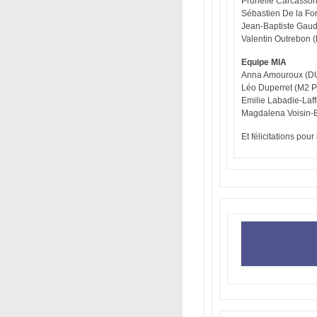
Prunelle Carcasso
Sébastien De la Fo
Jean-Baptiste Gaud
Valentin Outrebon 
Equipe MIA
Anna Amouroux (D
Léo Duperret (M2 P
Emilie Labadie-Laf
Magdalena Voisin-B
Et félicitations pou