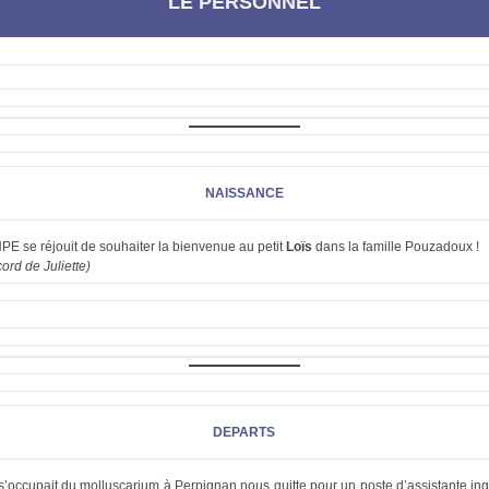
LE PERSONNEL
NAISSANCE
HPE se réjouit de souhaiter la bienvenue au petit
Loïs
dans la famille Pouzadoux !
ord de Juliette)
DEPARTS
 s’occupait du molluscarium à Perpignan nous quitte pour un poste d’assistante in