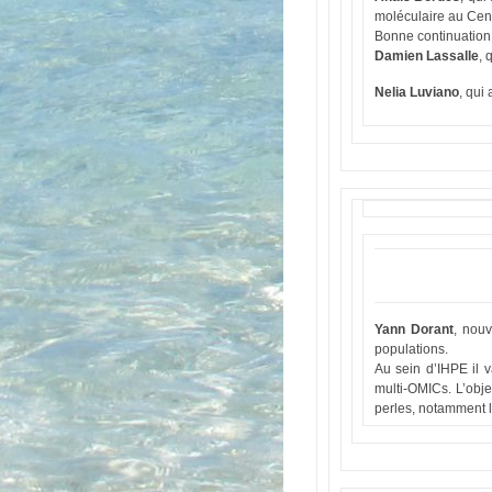
moléculaire au Cent
Bonne continuation 
Damien Lassalle
, 
Nelia Luviano
, qui
Yann Dorant
, nouv
populations.
Au sein d’IHPE il 
multi-OMICs. L’obje
perles, notamment 