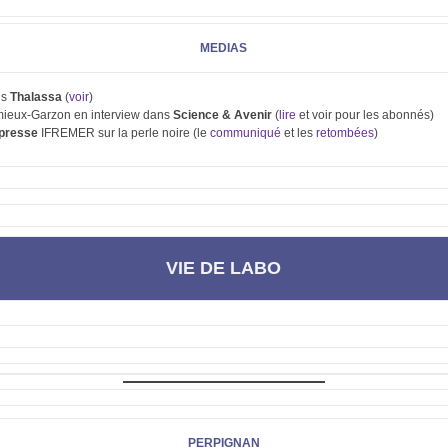
MEDIAS
ns
Thalassa
(
voir
)
ieux-Garzon en interview dans
Science & Avenir
(
lire
et voir pour les abonnés)
presse
IFREMER sur la perle noire (le
communiqué
et les
retombées
)
VIE DE LABO
PERPIGNAN