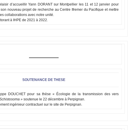
laisir d’accueillir Yann DORANT sur Montpellier les 11 et 12 janvier pour
 son nouveau projet de recherche au Centre Ifremer du Pacifique et mettre
es collaborations avec notre unité.
ctorant à IHPE de 2021 à 2022.
SOUTENANCE DE THESE
hilippe DOUCHET pour sa thèse « Écologie de la transmission des vers
Schistosoma »
soutenue le 22 décembre à Perpignan.
ement ingénieur contractuel sur le site de Perpignan.