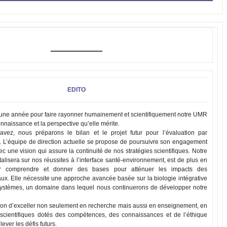
EDITO
une année pour faire rayonner humainement et scientifiquement notre UMR
onnaissance et la perspective qu’elle mérite.
ez, nous préparons le bilan et le projet futur pour l’évaluation par
L’équipe de direction actuelle se propose de poursuivre son engagement
 une vision qui assure la continuité de nos stratégies scientifiques. Notre
talisera sur nos réussites à l’interface santé-environnement, est de plus en
ur comprendre et donner des bases pour atténuer les impacts des
x. Elle nécessite une approche avancée basée sur la biologie intégrative
 systèmes, un domaine dans lequel nous continuerons de développer notre
ion d’exceller non seulement en recherche mais aussi en enseignement, en
scientifiques dotés des compétences, des connaissances et de l’éthique
ever les défis futurs.