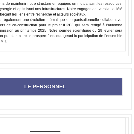
s de maintenir notre structure en équipes en mutualisant les ressources,
 synergie et optimisant nos infrastructures. Notre engagement vers la société
nforçant les liens entre recherche et acteurs sociétaux.
lut également une évolution thématique et organisationnelle collaborative,
iers de co-construction pour le projet IHPE3 qui sera rédigé à l’automne
mission au printemps 2025. Notre journée scientifique du 29 février sera
 un premier exercice prospectif, encourageant la participation de l’ensemble
UMR.
LE PERSONNEL