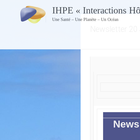
Skip
IHPE « Interactions H
to
content
Une Santé – Une Planète – Un Océan
Newsletter 20 
Newsl