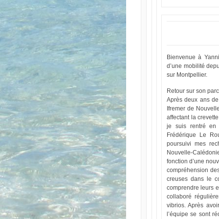
Bienvenue à Yanni
d’une mobilité depu
sur Montpellier.
Retour sur son parc
Après deux ans de 
Ifremer de Nouvell
affectant la crevet
je suis rentré en
Frédérique Le Rou
poursuivi mes rec
Nouvelle-Calédonie
fonction d’une nouve
compréhension des 
creuses dans le c
comprendre leurs ef
collaboré régulièr
vibrios. Après avoi
l’équipe se sont r