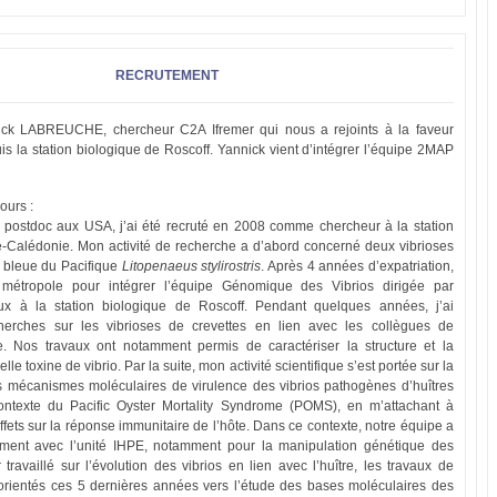
RECRUTEMENT
ck LABREUCHE, chercheur C2A Ifremer qui nous a rejoints à la faveur
is la station biologique de Roscoff. Yannick vient d’intégrer l’équipe 2MAP
ours :
postdoc aux USA, j’ai été recruté en 2008 comme chercheur à la station
e-Calédonie. Mon activité de recherche a d’abord concerné deux vibrioses
te bleue du Pacifique
Litopenaeus stylirostris
. Après 4 années d’expatriation,
 métropole pour intégrer l’équipe Génomique des Vibrios dirigée par
x à la station biologique de Roscoff. Pendant quelques années, j’ai
herches sur les vibrioses de crevettes en lien avec les collègues de
. Nos travaux ont notamment permis de caractériser la structure et la
lle toxine de vibrio. Par la suite, mon activité scientifique s’est portée sur la
mécanismes moléculaires de virulence des vibrios pathogènes d’huîtres
ontexte du Pacific Oyster Mortality Syndrome (POMS), en m’attachant à
fets sur la réponse immunitaire de l’hôte. Dans ce contexte, notre équipe a
ement avec l’unité IHPE, notamment pour la manipulation génétique des
r travaillé sur l’évolution des vibrios en lien avec l’huître, les travaux de
éorientés ces 5 dernières années vers l’étude des bases moléculaires des