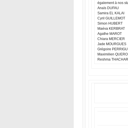
également à nos sta
Anaïs DUFAU
Samira EL KALAI
Cyril GUILLEMOT
Simon HUBERT
Maéva KERBRAT
Agathe MAROT
Chiara MERCIER
Jade MOURGUES
Grégoire PERRIG
Maximilien QUER
Reshma THACHA