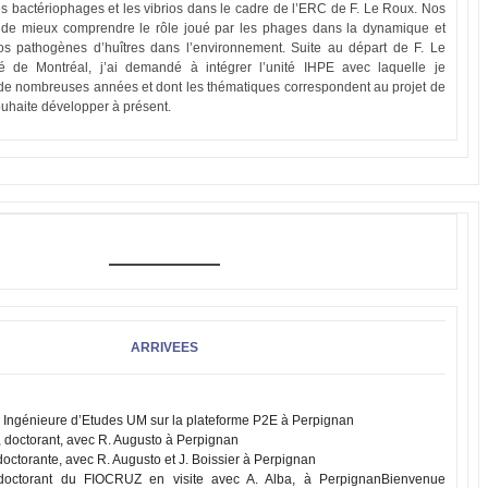
les bactériophages et les vibrios dans le cadre de l’ERC de F. Le Roux. Nos
 de mieux comprendre le rôle joué par les phages dans la dynamique et
rios pathogènes d’huîtres dans l’environnement. Suite au départ de F. Le
té de Montréal, j’ai demandé à intégrer l’unité IHPE avec laquelle je
 de nombreuses années et dont les thématiques correspondent au projet de
uhaite développer à présent.
ARRIVEES
ngénieure d’Etudes UM sur la plateforme P2E à Perpignan
 doctorant, avec R. Augusto à Perpignan
ctorante, avec R. Augusto et J. Boissier à Perpignan
ctorant du FIOCRUZ en visite avec A. Alba, à PerpignanBienvenue