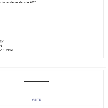
giaires de masters de 2024 :
UEY
ON
RA KUNNA
VISITE