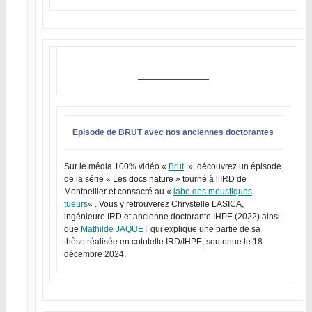
Episode de BRUT avec nos anciennes doctorantes
Sur le média 100% vidéo «
Brut
. », découvrez un épisode
de la série
« Les docs nature »
tourné à l’IRD de
Montpellier et consacré au «
labo des moustiques
tueurs
« . Vous y retrouverez Chrystelle LASICA,
ingénieure IRD et ancienne doctorante IHPE (2022) ainsi
que
Mathilde JAQUET
qui explique une partie de sa
thèse réalisée en cotutelle IRD/IHPE, soutenue le 18
décembre 2024.