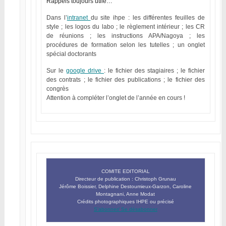
Rappels toujours utile…
Dans l’
intranet
du site ihpe : les différentes feuilles de
style ; les logos du labo ; le règlement intérieur ; les CR
de réunions ; les instructions APA/Nagoya ; les
procédures de formation selon les tutelles ; un onglet
spécial doctorants
Sur le
google drive
: le fichier des stagiaires ; le fichier
des contrats ; le fichier des publications ; le fichier des
congrès
Attention à compléter l’onglet de l’année en cours !
COMITE EDITORIAL
Directeur de publication : Christoph Grunau
Jérôme Boissier, Delphine Destoumieux-Garzon, Caroline
Montagnani, Anne Modat
Crédits photographiques IHPE ou précisé
S’abonner/ Se désabonner