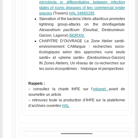
microbiota in differentiating between infection
states of iconic diseases of two commercial oyster
species
(Travers)
HAL 04665295
Starvation of the bacteria Vibrio atlanticus promotes
lightning group-attacks on the dinoflagellate
Alexandrium pacificum
(Gourbal, Destoumieux-
Garzon, Lagorce)
BIORXIV
CHAPITRE D’OUVRAGE La Zone Atelier santé-
environnement CAMargue : recherches socio-
écologiques selon des approches «une seule
santé» et «pleine santé» (Destoumieux-Garzon)
IN Zones Ateliers, Un réseau de co-recherches sur
les socio-écosystèmes : historique et perspectives
Rappels :
– consultez la charte IHPE sur l’
intranet
avant de
soumettre un article
– retrouvez toute la production d’IHPE sur la plateforme
d’archives ouvertes
HAL