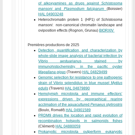
of alkoxyamines as drugs against
Schistosoma
mansoni
and
Plasmodium falciparum
(Boissier)
HAL 04903248
Heterochromatin protein 1 (HP1) of
Schistosoma
mansoni
: non-canonical chromatin landscape and
oviposition effects (Rognon, Grunau)
BIORXIV
Premières productions de 2025
Detection, quantification, and characterization by
whole-slide image analysis of bacterial infection by
Vibrio aestuarianus, stained by
immunohistochemistry, in the pacific oyster
Magallana gigas
(Travers)
HAL 04829499
Genomic selection for resistance to one pathogenic
strain of Vibrio splendidus in blue mussel
Mytilus
edulis
(Travers)
HAL 04879890
Hemolymph microbiota and immune effectors’
expressions driven by geographical rearing
acclimation of the aquacultured
Penaeus stylirostris
(Boulo, Romatif)
HAL 04901589
PRDM9 drives the location and rapid evolution of
recombination hotspots in salmonids fishes
(Clément)
HAL 04880059
Prokaryotic microbiota outperform eukaryotic