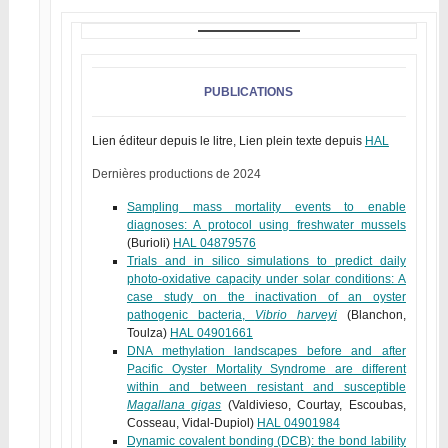
PUBLICATIONS
Lien éditeur depuis le litre, Lien plein texte depuis
HAL
Dernières productions de 2024
Sampling mass mortality events to enable
diagnoses: A protocol using freshwater mussels
(Burioli)
HAL 04879576
Trials and in silico simulations to predict daily
photo-oxidative capacity under solar conditions: A
case study on the inactivation of an oyster
pathogenic bacteria,
Vibrio harveyi
(Blanchon,
Toulza)
HAL 04901661
DNA methylation landscapes before and after
Pacific Oyster Mortality Syndrome are different
within and between resistant and susceptible
Magallana gigas
(Valdivieso, Courtay, Escoubas,
Cosseau, Vidal-Dupiol)
HAL 04901984
Dynamic covalent bonding (DCB): the bond lability