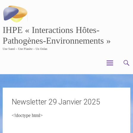
Skip
to
content
IHPE « Interactions Hôtes-
Pathogènes-Environnements »
Une Santé – Une Planète – Un Océan
Newsletter 29 Janvier 2025
<!doctype html>