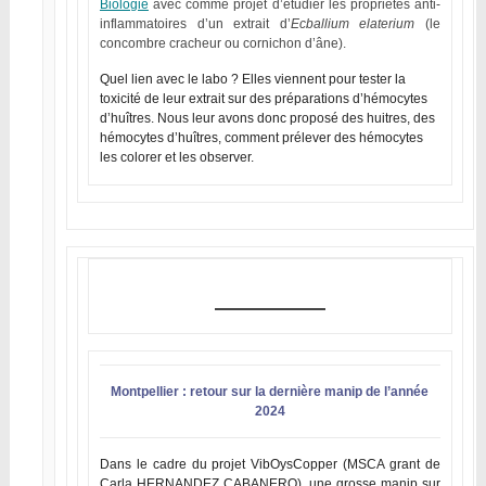
Biologie
avec comme projet d’étudier les propriétés anti-
inflammatoires d’un extrait d’
Ecballium
elaterium
(le
concombre cracheur ou cornichon d’âne).
Quel lien avec le labo ? Elles viennent pour tester la
toxicité de leur extrait sur des préparations d’hémocytes
d’huîtres. Nous leur avons donc proposé des huitres, des
hémocytes d’huîtres, comment prélever des hémocytes
les colorer et les observer.
Montpellier : retour sur la dernière manip de l’année
2024
Dans le cadre du projet VibOysCopper (MSCA grant de
Carla HERNANDEZ CABANERO), une grosse manip sur