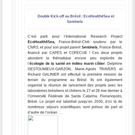
Double Kick-off au Brésil : EcoHealth4Sea et
Sentinels
C’est
parti pour l’International Research Project
EcoHealth4Sea,
France-Brésil-Chili soutenu par le
CNRS, et pour son projet parent
Sentinels
, France-Brésil,
financé par CAPES et COFECUB ! Ces deux projets
abordent la thématique encore peu explorée de
l’
écologie de la santé en milieu marin côtier
. Delphine
DESTOUMIEUX-GARZON, Marie-Agnès TRAVERS et
Richard GALINIER ont effectué la première mission de
terrain du programme au Brésil. Ils ont également
organisé la réunion de lancement des projets avec les
laboratoires brésiliens et chiliens le 27 et 28 mai dernier à
l’Université Fédérale de Santa Catarina, Florianopolis,
Brésil. Le projet est labellisé jusqu’en 2030, d’ici là de
nombreux séjours scientifiques sont prévus de part et
d’autre de l’océan
…