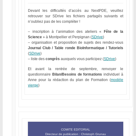
Devant les difficultés d’accès au NextPDE, veuillez
retrouver sur SDrive les fichiers partagés suivants et
n’oubliez pas de les compléter !
– inscription à l’animation des ateliers «
Fête de la
Science
» à Montpellier et Perpignan (
SDrive
)
– organisation et proposition de sujets des rendez-vous
Journal Club / Table ronde BioInformatique / Tutoriels
(
SDrive
)
– liste des
congrès
auxquels vous participez (
SDrive
)
Et avant la rentrée de septembre, renvoyer le
questionnaire
Bilan/Besoins de formations
individuel à
Anne pour la rédaction du plan de Formation (
modèle
vierge
)
COMITE EDITORIAL
Directeur de publication : Christoph Grunau