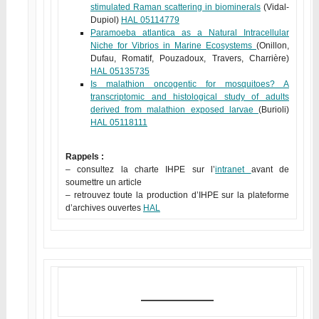
stimulated Raman scattering in biominerals
(Vidal-
Dupiol)
HAL 05114779
Paramoeba atlantica as a Natural Intracellular
Niche for Vibrios in Marine Ecosystems
(Onillon,
Dufau, Romatif, Pouzadoux, Travers, Charrière)
HAL 05135735
Is malathion oncogentic for mosquitoes? A
transcriptomic and histological study of adults
derived from malathion exposed larvae
(Burioli)
HAL 05118111
Rappels :
– consultez la charte IHPE sur l’
intranet
avant de
soumettre un article
– retrouvez toute la production d’IHPE sur la plateforme
d’archives ouvertes
HAL