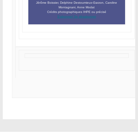
Jérôme Boissier, Delphine Destoumieux-Garzon, Caroline
Montagnani, Anne Modat
Crédits photographiques IHPE ou précisé
S’abonner/ Se désabonner