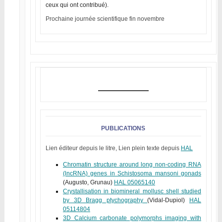
ceux qui ont contribué).
Prochaine journée scientifique fin novembre
PUBLICATIONS
Lien éditeur depuis le litre, Lien plein texte depuis
HAL
Chromatin structure around long non-coding RNA
(lncRNA) genes in Schistosoma mansoni gonads
(Augusto, Grunau)
HAL 05065140
Crystallisation in biomineral mollusc shell studied
by 3D Bragg ptychography
(Vidal-Dupiol)
HAL
05114804
3D Calcium carbonate polymorphs imaging with